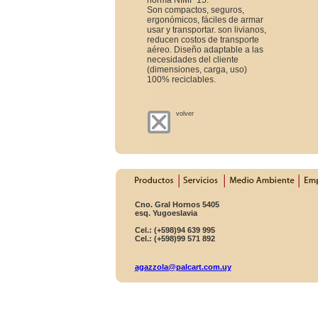
norma NIMF 15.
Son compactos, seguros,
ergonómicos, fáciles de armar
usar y transportar. son livianos,
reducen costos de transporte
aéreo. Diseño adaptable a las
necesidades del cliente
(dimensiones, carga, uso)
100% reciclables.
volver
Cno. Gral Hornos 5405
esq. Yugoeslavia
Cel.: (+598)94 639 995
Cel.: (+598)99 571 892
agazzola@palcart.com.uy