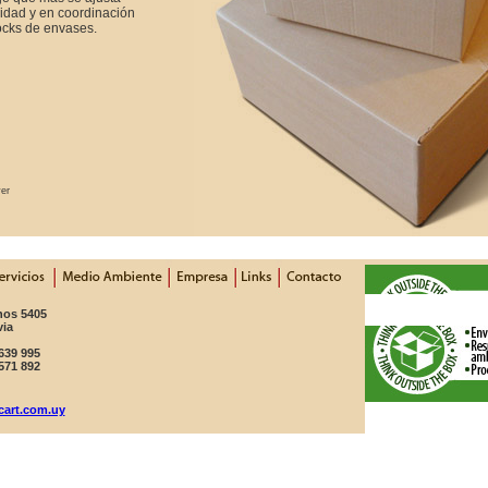
idad y en coordinación
ocks de envases.
ver
nos 5405
via
 639 995
 571 892
cart.com.uy