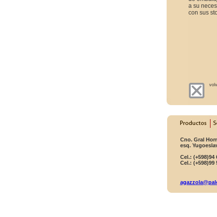
a su neces
con sus st
vol
Cno. Gral Hor
esq. Yugoesla
Cel.: (+598)94
Cel.: (+598)99
agazzola@pal