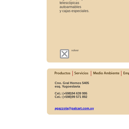
telescópicas
autoarmables
y cajas especiales.
volver
Cno. Gral Hornos 5405
esq. Yugoeslavia
Cel.: (+598)94 639 995
Cel.: (+598)99 571 892
agazzola@palcart.com.uy