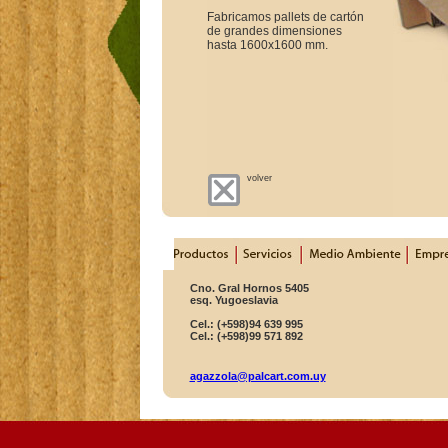
Fabricamos pallets de cartón
de grandes dimensiones
hasta 1600x1600 mm.
volver
Cno. Gral Hornos 5405
esq. Yugoeslavia
Cel.: (+598)94 639 995
Cel.: (+598)99 571 892
agazzola@palcart.com.uy